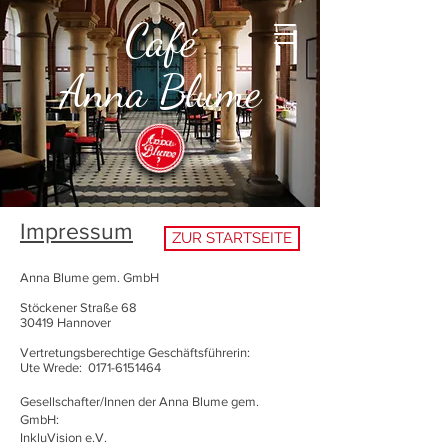
Café
Anna Blume
Impressum
ZUR STARTSEITE
Anna Blume gem. GmbH
Stöckener Straße 68
30419 Hannover
Vertretungsberechtige Geschäftsführerin:
Ute Wrede:
0171-6151464
Gesellschafter/Innen der Anna Blume gem.
GmbH:
InkluVision e.V.