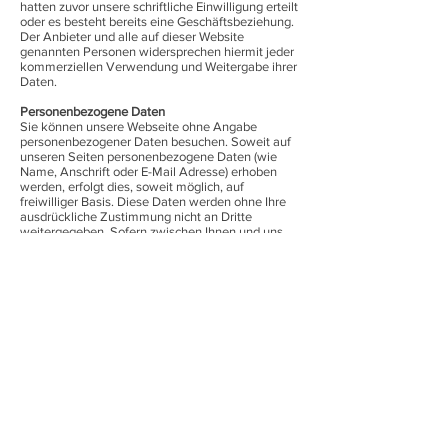
hatten zuvor unsere schriftliche Einwilligung erteilt
oder es besteht bereits eine Geschäftsbeziehung.
Der Anbieter und alle auf dieser Website
genannten Personen widersprechen hiermit jeder
kommerziellen Verwendung und Weitergabe ihrer
Daten.
Personenbezogene Daten
Sie können unsere Webseite ohne Angabe
personenbezogener Daten besuchen. Soweit auf
unseren Seiten personenbezogene Daten (wie
Name, Anschrift oder E-Mail Adresse) erhoben
werden, erfolgt dies, soweit möglich, auf
freiwilliger Basis. Diese Daten werden ohne Ihre
ausdrückliche Zustimmung nicht an Dritte
weitergegeben. Sofern zwischen Ihnen und uns
ein Vertragsverhältnis begründet, inhaltlich
ausgestaltet oder geändert werden soll oder Sie
an uns eine Anfrage stellen, erheben und
verwenden wir personenbezogene Daten von
Ihnen, soweit dies zu diesen Zwecken erforderlich
ist (Bestandsdaten). Wir erheben, verarbeiten und
nutzen personenbezogene Daten soweit dies
erforderlich ist, um Ihnen die Inanspruchnahme
des Webangebots zu ermöglichen
(Nutzungsdaten). Sämtliche personenbezogenen
Daten werden nur solange gespeichert wie dies
für den geannten Zweck (Bearbeitung Ihrer
Anfrage oder Abwicklung eines Vertrags)
erforderlich ist. Hierbei werden steuer- und